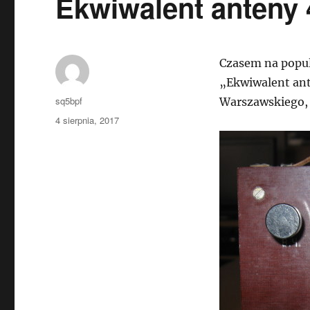
Ekwiwalent anteny
Czasem na popul
„Ekwiwalent ant
Autor
sq5bpf
Warszawskiego, 
Data
4 sierpnia, 2017
publikacji