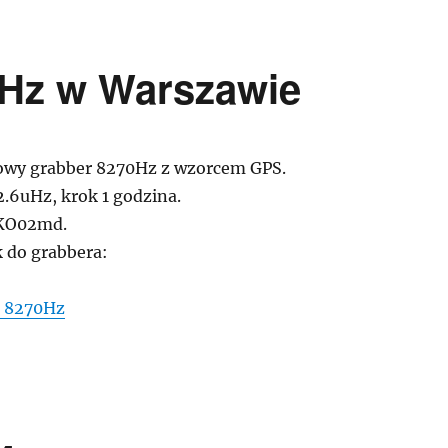
Hz w Warszawie
wy grabber 8270Hz z wzorcem GPS.
2.6uHz, krok 1 godzina.
KO02md.
k do grabbera:
 8270Hz