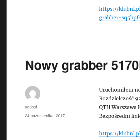
https://klubnl.
grabber-sq5bpf
Nowy grabber 5170
Uruchomiłem no
Rozdzielczość 9
Autor
sq5bpf
QTH Warszawa 
Data
24 października, 2017
Bezpośredni lin
publikacji
https://klubnl.