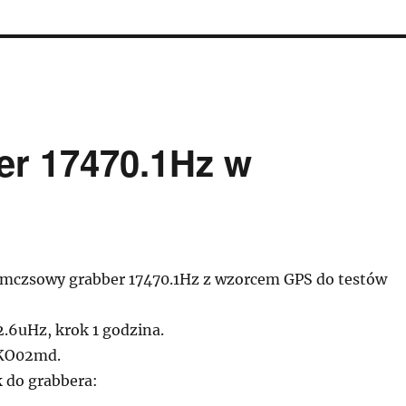
r 17470.1Hz w
mczsowy grabber 17470.1Hz z wzorcem GPS do testów
2.6uHz, krok 1 godzina.
KO02md.
k do grabbera: