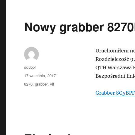
Nowy grabber 8270
Uruchomiłem no
Rozdzielczość 9
Autor
sq5bpf
QTH Warszawa 
Data
17 września, 2017
Bezpośredni lin
publikacji
Tagi
8270
,
grabber
,
vlf
Grabber SQ5BPF