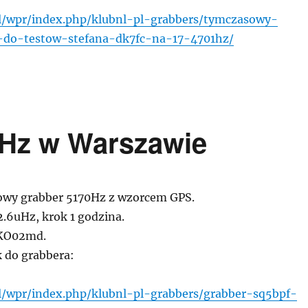
pl/wpr/index.php/klubnl-pl-grabbers/tymczasowy-
-do-testow-stefana-dk7fc-na-17-4701hz/
Hz w Warszawie
wy grabber 5170Hz z wzorcem GPS.
2.6uHz, krok 1 godzina.
KO02md.
k do grabbera:
pl/wpr/index.php/klubnl-pl-grabbers/grabber-sq5bpf-