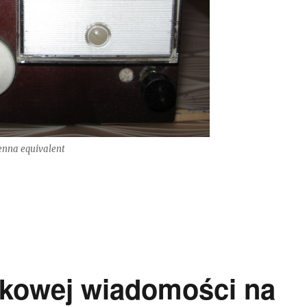
nna equivalent
iwalent anteny 4m”
kowej wiadomości na