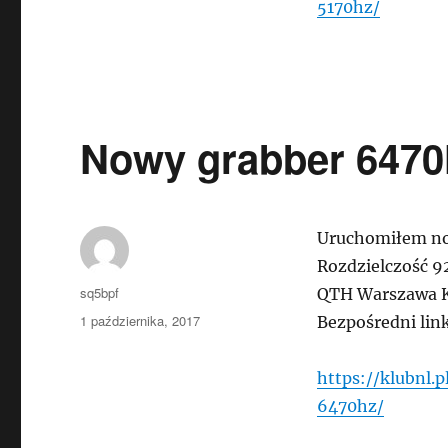
5170hz/
Nowy grabber 6470
Uruchomiłem no
Rozdzielczość 9
Autor
sq5bpf
QTH Warszawa 
Data
1 października, 2017
Bezpośredni lin
publikacji
https://klubnl.
6470hz/