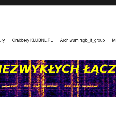
uły
Grabbery KLUBNL.PL
Archiwum rsgb_lf_group
Mi