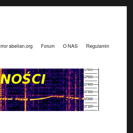
rror abelian.org
Forum
O NAS
Regulamin