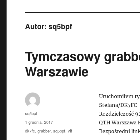
Autor:
sq5bpf
Tymczasowy grabbe
Warszawie
Uruchomiłem ty
Stefana/DK7FC
Autor
sq5bpf
Rozdzielczość 9
Data
1 grudnia, 2017
QTH Warszawa 
publikacji
Tagi
dk7fc
,
grabber
,
sq5bpf
,
vlf
Bezpośredni lin