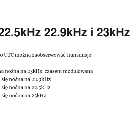
22.5kHz 22.9kHz i 23kH
00 UTC można zaobserwować transmisje:
ilna nośna na 23kHz, czasem modulowana
 się nośna na 22.9kHz
 się nośna na 22.5kHz
 się nośna na 23kHz
nsmisje VLF na 22.5kHz 22.9kHz i 23kHz”