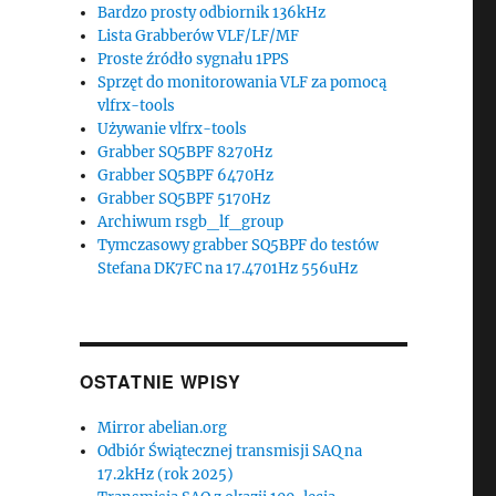
Bardzo prosty odbiornik 136kHz
Lista Grabberów VLF/LF/MF
Proste źródło sygnału 1PPS
Sprzęt do monitorowania VLF za pomocą
vlfrx-tools
Używanie vlfrx-tools
Grabber SQ5BPF 8270Hz
Grabber SQ5BPF 6470Hz
Grabber SQ5BPF 5170Hz
Archiwum rsgb_lf_group
Tymczasowy grabber SQ5BPF do testów
Stefana DK7FC na 17.4701Hz 556uHz
OSTATNIE WPISY
Mirror abelian.org
Odbiór Świątecznej transmisji SAQ na
17.2kHz (rok 2025)