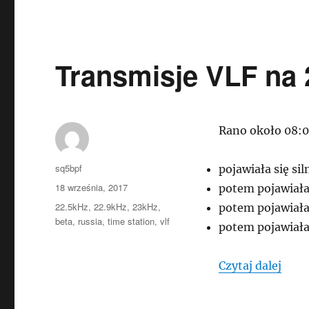
Transmisje VLF na 
Rano około 08:
Autor
sq5bpf
pojawiała się s
Data
18 września, 2017
potem pojawiała
publikacji
Tagi
22.5kHz
,
22.9kHz
,
23kHz
,
potem pojawiała
beta
,
russia
,
time station
,
vlf
potem pojawiała
„Tra
Czytaj dalej