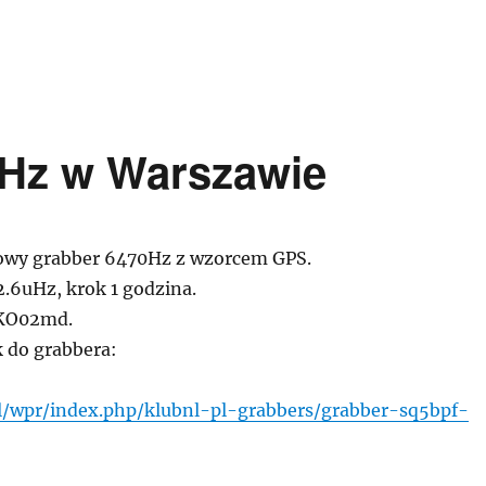
Hz w Warszawie
wy grabber 6470Hz z wzorcem GPS.
2.6uHz, krok 1 godzina.
KO02md.
k do grabbera:
pl/wpr/index.php/klubnl-pl-grabbers/grabber-sq5bpf-