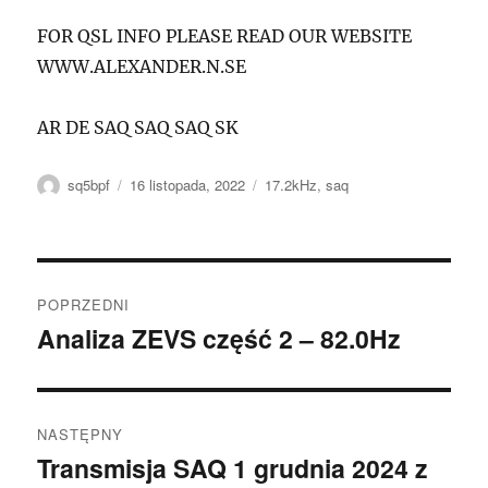
FOR QSL INFO PLEASE READ OUR WEBSITE
WWW.ALEXANDER.N.SE
AR DE SAQ SAQ SAQ SK
Autor
Data
Tagi
sq5bpf
16 listopada, 2022
17.2kHz
,
saq
publikacji
Nawigacja
POPRZEDNI
wpisu
Analiza ZEVS część 2 – 82.0Hz
Poprzedni
wpis:
NASTĘPNY
Transmisja SAQ 1 grudnia 2024 z
Następny