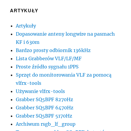
ARTYKUŁY
Artykuły
Dopasowanie anteny longwire na pasmach
KF i 630m
Bardzo prosty odbiornik 136kHz
Lista Grabberów VLF/LF/MF
Proste źródło sygnału 1PPS
Sprzęt do monitorowania VLF za pomocą
vlfrx-tools
Używanie vlfrx-tools
Grabber SQ5BPF 8270Hz
Grabber SQ5BPF 6470Hz
Grabber SQ5BPF 5170Hz
Archiwum rsgb_lf_group