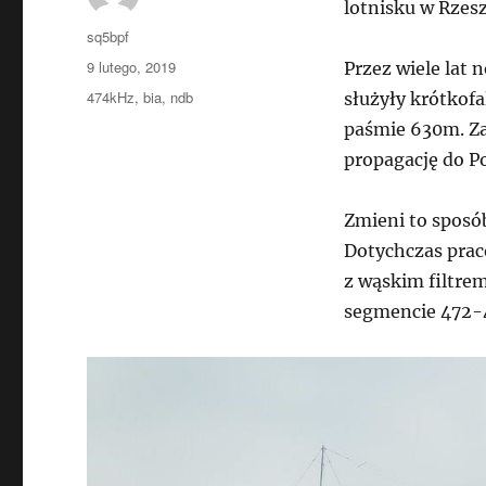
lotnisku w Rzes
Autor
sq5bpf
Data
9 lutego, 2019
Przez wiele lat
publikacji
Tagi
474kHz
,
bia
,
ndb
służyły krótkof
paśmie 630m. Za
propagację do Po
Zmieni to sposó
Dotychczas prac
z wąskim filtre
segmencie 472-4