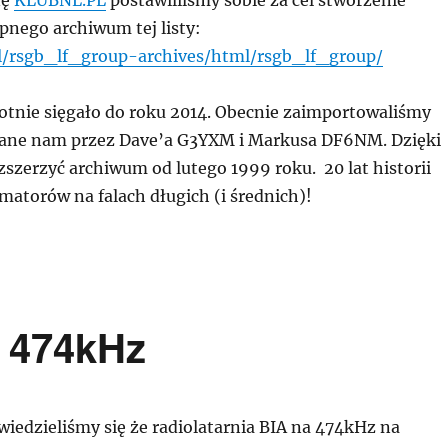
nę
KLUBNL.PL
postawililśmy sobie za cel stworzenie
pnego archiwum tej listy:
pl/rsgb_lf_group-archives/html/rsgb_lf_group/
tnie sięgało do roku 2014. Obecnie zaimportowaliśmy
zane nam przez Dave’a G3YXM i Markusa DF6NM. Dzięki
zszerzyć archiwum od lutego 1999 roku. 20 lat historii
matorów na falach długich (i średnich)!
 474kHz
iedzieliśmy się że radiolatarnia BIA na 474kHz na