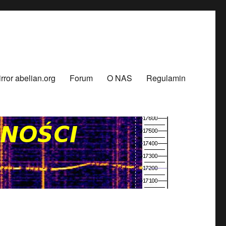
rror abelian.org
Forum
O NAS
Regulamin