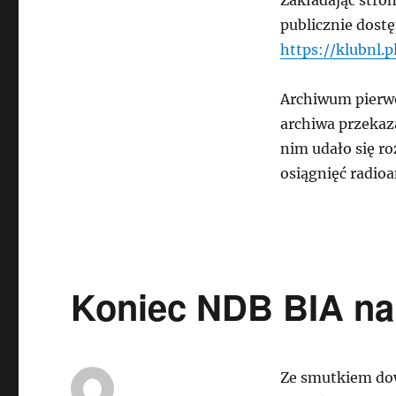
Zakładając stro
publicznie dostę
https://klubnl.
Archiwum pierwo
archiwa przeka
nim udało się ro
osiągnięć radioa
Koniec NDB BIA na
Ze smutkiem dow