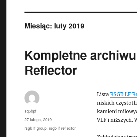
Miesiąc:
luty 2019
Kompletne archiwu
Reflector
Lista
RSGB LF Re
niskich częstotl
Autor
sq5bpf
kamieni milowy
Data
27 lutego, 2019
VLF i niższych. 
publikacji
Tagi
rsgb lf group
,
rsgb lf reflector