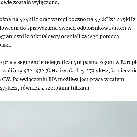
zowie została wyłączona.
 nośna na 474kHz oraz wstegi boczne na 473kHz i 475kHz
alowcom do sprawdzania swoich odbiorników i anten w
graniczni krótkofalowcy oceniali za jego pomocą
lski.
b pracy segmencie telegraficznym pasma 630m w Europi
owaliśmy 472-472.7kHz i w okolicy 473.5kHz, konieczni
m CW. Po wyłączeniu BIA możliwa jest praca w całym
75kHz, również z szerokimi filtrami.