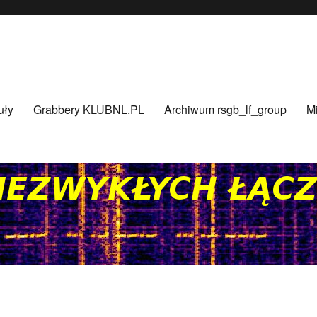
uły
Grabbery KLUBNL.PL
Archiwum rsgb_lf_group
Mi