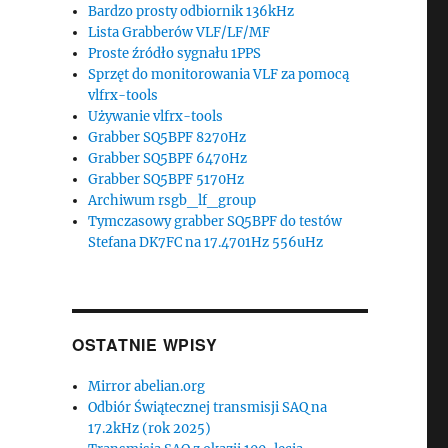
Bardzo prosty odbiornik 136kHz
Lista Grabberów VLF/LF/MF
Proste źródło sygnału 1PPS
Sprzęt do monitorowania VLF za pomocą
vlfrx-tools
Używanie vlfrx-tools
Grabber SQ5BPF 8270Hz
Grabber SQ5BPF 6470Hz
Grabber SQ5BPF 5170Hz
Archiwum rsgb_lf_group
Tymczasowy grabber SQ5BPF do testów
Stefana DK7FC na 17.4701Hz 556uHz
OSTATNIE WPISY
Mirror abelian.org
Odbiór Świątecznej transmisji SAQ na
17.2kHz (rok 2025)