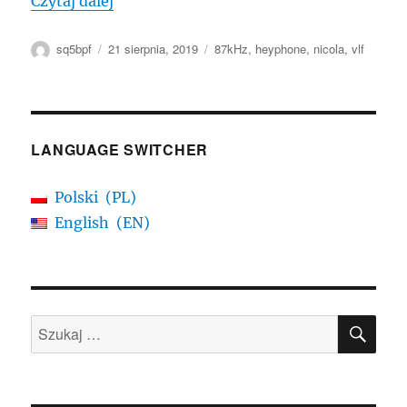
„Jak działa łączność podziemna”
Czytaj dalej
Autor
Data
Tagi
sq5bpf
21 sierpnia, 2019
87kHz
,
heyphone
,
nicola
,
vlf
publikacji
LANGUAGE SWITCHER
Polski
PL
English
EN
SZU
Szukaj: