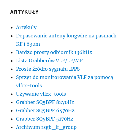
ARTYKUŁY
Artykuły
Dopasowanie anteny longwire na pasmach
KF i 630m
Bardzo prosty odbiornik 136kHz
Lista Grabberów VLF/LF/MF
Proste źródło sygnału 1PPS
Sprzęt do monitorowania VLF za pomocą
vlfrx-tools
Używanie vlfrx-tools
Grabber SQ5BPF 8270Hz
Grabber SQ5BPF 6470Hz
Grabber SQ5BPF 5170Hz
Archiwum rsgb_lf_group