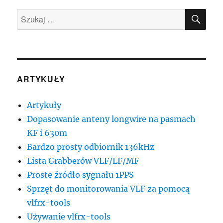
SZU
Szukaj:
ARTYKUŁY
Artykuły
Dopasowanie anteny longwire na pasmach
KF i 630m
Bardzo prosty odbiornik 136kHz
Lista Grabberów VLF/LF/MF
Proste źródło sygnału 1PPS
Sprzęt do monitorowania VLF za pomocą
vlfrx-tools
Używanie vlfrx-tools