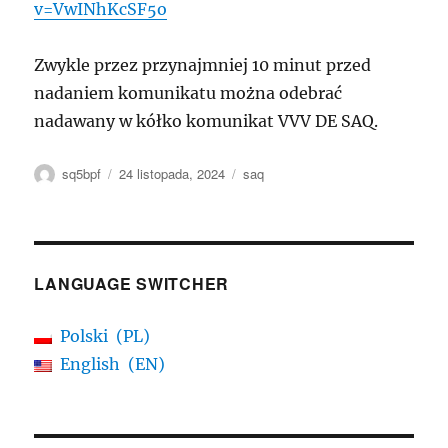
v=VwINhKcSF5o
Zwykle przez przynajmniej 10 minut przed
nadaniem komunikatu można odebrać
nadawany w kółko komunikat VVV DE SAQ.
Autor
Data
Tagi
sq5bpf
24 listopada, 2024
saq
publikacji
LANGUAGE SWITCHER
Polski
PL
English
EN