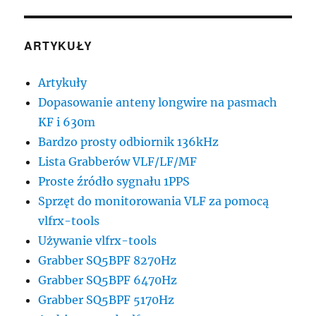
ARTYKUŁY
Artykuły
Dopasowanie anteny longwire na pasmach
KF i 630m
Bardzo prosty odbiornik 136kHz
Lista Grabberów VLF/LF/MF
Proste źródło sygnału 1PPS
Sprzęt do monitorowania VLF za pomocą
vlfrx-tools
Używanie vlfrx-tools
Grabber SQ5BPF 8270Hz
Grabber SQ5BPF 6470Hz
Grabber SQ5BPF 5170Hz