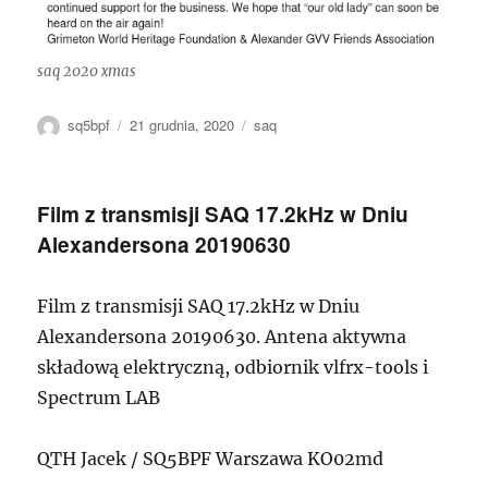
saq 2020 xmas
Autor
Data
Tagi
sq5bpf
21 grudnia, 2020
saq
publikacji
Film z transmisji SAQ 17.2kHz w Dniu
Alexandersona 20190630
Film z transmisji SAQ 17.2kHz w Dniu
Alexandersona 20190630. Antena aktywna
składową elektryczną, odbiornik vlfrx-tools i
Spectrum LAB
QTH Jacek / SQ5BPF Warszawa KO02md