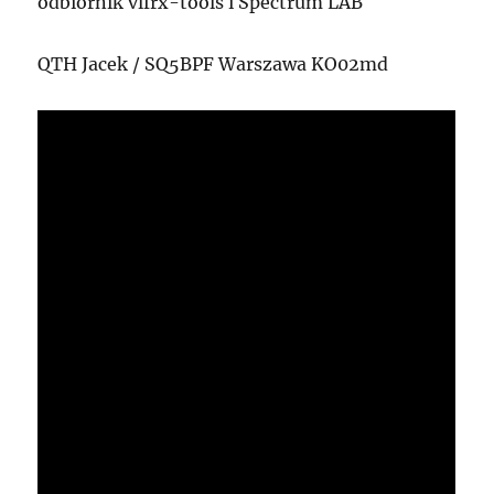
odbiornik vlfrx-tools i Spectrum LAB
QTH Jacek / SQ5BPF Warszawa KO02md