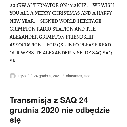
200KW ALTERNATOR ON 17.2KHZ. = WE WISH
YOU ALL A MERRY CHRISTMAS AND A HAPPY
NEW YEAR. = SIGNED WORLD HERITAGE
GRIMETON RADIO STATION AND THE
ALEXANDER GRIMETON FRIENDSHIP
ASSOCIATION.= FOR QSL INFO PLEASE READ
OUR WEBSITE ALEXANDER.N.SE. DE SAQ SAQ
SK
Autor
Data
Tagi
sq5bpf
24 grudnia, 2021
christmas
,
saq
publikacji
Transmisja z SAQ 24
grudnia 2020 nie odbędzie
się