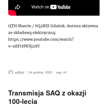
QTH Marcin / SQ2BXI Gdańsk. Antena aktywna
ze składową elektryczną:
https://www.youtube.com/watch?
v=uEFtHWXj28Y
Autor
Data
Tagi
sq5bpf
24 grudnia, 2025
saq
,
vlf
publikacji
Transmisja SAQ z okazji
100-lecia