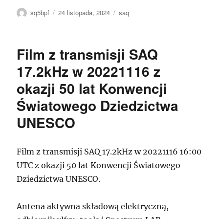
Autor
Data
Tagi
sq5bpf
24 listopada, 2024
saq
publikacji
Film z transmisji SAQ
17.2kHz w 20221116 z
okazji 50 lat Konwencji
Światowego Dziedzictwa
UNESCO
Film z transmisji SAQ 17.2kHz w 20221116 16:00
UTC z okazji 50 lat Konwencji Światowego
Dziedzictwa UNESCO.
Antena aktywna składową elektryczną,