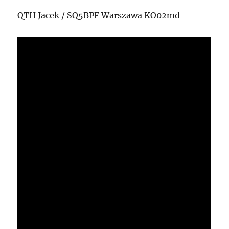
QTH Jacek / SQ5BPF Warszawa KO02md