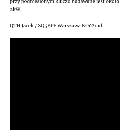
przy podniesionym kluczu nadawane jest około
2kW.
QTH Jacek / SQ5BPF Warszawa KO02md