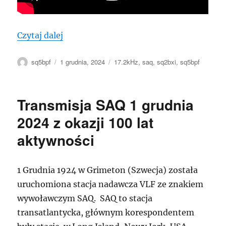
„Transmisja SAQ z okazji 100-lecia”
Czytaj dalej
Autor
Data
Tagi
sq5bpf
1 grudnia, 2024
17.2kHz
,
saq
,
sq2bxi
,
sq5bpf
publikacji
Transmisja SAQ 1 grudnia
2024 z okazji 100 lat
aktywności
1 Grudnia 1924 w Grimeton (Szwecja) została
uruchomiona stacja nadawcza VLF ze znakiem
wywoławczym SAQ. SAQ to stacja
transatlantycka, głównym korespondentem