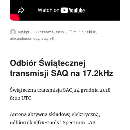
Autor
Data
Format
Tagi
sq5bpf
30 czerwca, 2019
Film
17.2kHz
,
publikacji
alexanderson day
,
saq
,
vlf
Odbiór Świątecznej
transmisji SAQ na 17.2kHz
Świąteczna transmisja SAQ 24 grudnia 2018
8:00 UTC
Antena aktywna składową elektryczną,
odbiornik vlfrx-tools i Spectrum LAB