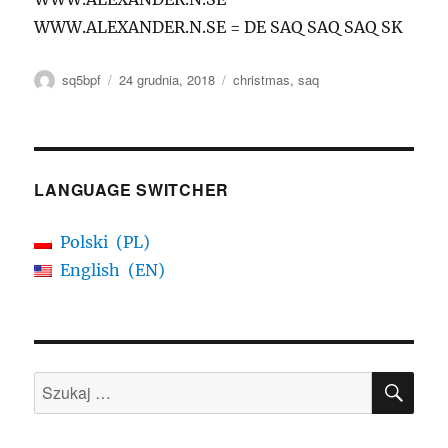
WWW.ALEXANDER.N.SE = DE SAQ SAQ SAQ SK
Autor
Data
Tagi
sq5bpf
24 grudnia, 2018
christmas
,
saq
publikacji
LANGUAGE SWITCHER
Polski
PL
English
EN
SZU
Szukaj: