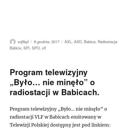
Autor
Data
Tagi
sq5bpf
8 grudnia, 2017
AXL
,
AXO
,
Babice
,
Radiostacja
publikacji
Babice
,
SPl
,
SPO
,
vlf
Program telewizyjny
„Było… nie minęło” o
radiostacji w Babicach.
Program telewizyjny „Było… nie minęło” o
radiostacji VLF w Babicach emitowany w
Telewizji Polskiej dostępny jest pod linkiem: