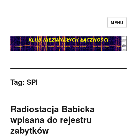
MENU
klubnl.pl
Tag:
SPl
Radiostacja Babicka
wpisana do rejestru
zabytków