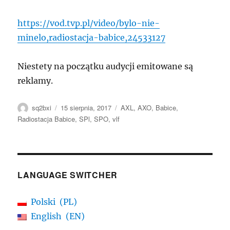
https://vod.tvp.pl/video/bylo-nie-
minelo,radiostacja-babice,24533127
Niestety na początku audycji emitowane są
reklamy.
Autor
Data
Tagi
sq2bxi
15 sierpnia, 2017
AXL
,
AXO
,
Babice
,
publikacji
Radiostacja Babice
,
SPl
,
SPO
,
vlf
LANGUAGE SWITCHER
Polski
PL
English
EN