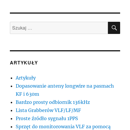
SZU
Szukaj:
ARTYKUŁY
Artykuły
Dopasowanie anteny longwire na pasmach
KF i 630m
Bardzo prosty odbiornik 136kHz
Lista Grabberów VLF/LF/MF
Proste źródło sygnału 1PPS
Sprzęt do monitorowania VLF za pomocą