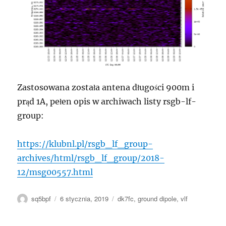
Zastosowana została antena długości 900m i
prąd 1A, pełen opis w archiwach listy rsgb-lf-
group:
https://klubnl.pl/rsgb_lf_group-
archives/html/rsgb_lf_group/2018-
12/msg00557.html
Autor
Data
Tagi
sq5bpf
6 stycznia, 2019
dk7fc
,
ground dipole
,
vlf
publikacji