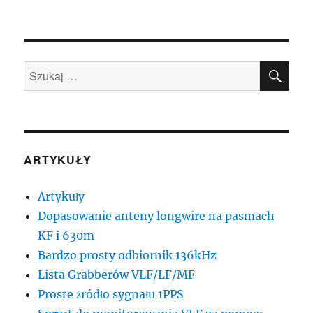
SZU
Szukaj:
ARTYKUŁY
Artykuły
Dopasowanie anteny longwire na pasmach
KF i 630m
Bardzo prosty odbiornik 136kHz
Lista Grabberów VLF/LF/MF
Proste źródło sygnału 1PPS