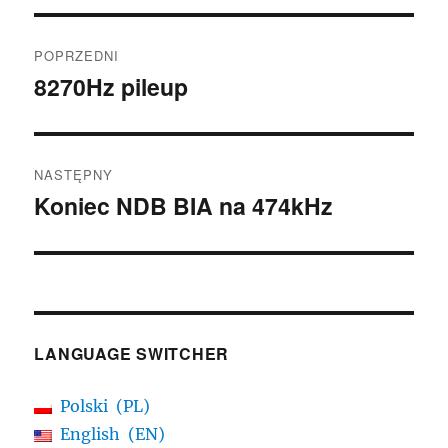
Nawigacja
POPRZEDNI
wpisu
8270Hz pileup
Poprzedni
wpis:
NASTĘPNY
Koniec NDB BIA na 474kHz
Następny
wpis:
LANGUAGE SWITCHER
Polski
PL
English
EN