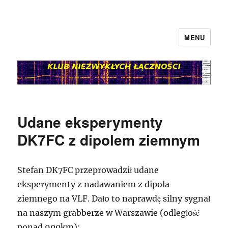
MENU
klubnl.pl
Udane eksperymenty
DK7FC z dipolem ziemnym
Stefan DK7FC przeprowadził udane
eksperymenty z nadawaniem z dipola
ziemnego na VLF. Dało to naprawdę silny sygnał
na naszym grabberze w Warszawie (odległość
ponad 900km):