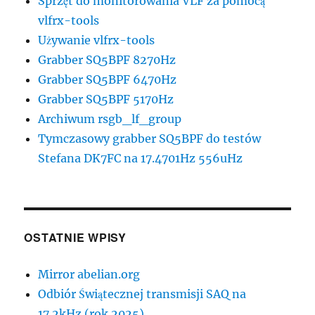
Sprzęt do monitorowania VLF za pomocą
vlfrx-tools
Używanie vlfrx-tools
Grabber SQ5BPF 8270Hz
Grabber SQ5BPF 6470Hz
Grabber SQ5BPF 5170Hz
Archiwum rsgb_lf_group
Tymczasowy grabber SQ5BPF do testów
Stefana DK7FC na 17.4701Hz 556uHz
OSTATNIE WPISY
Mirror abelian.org
Odbiór Świątecznej transmisji SAQ na
17.2kHz (rok 2025)