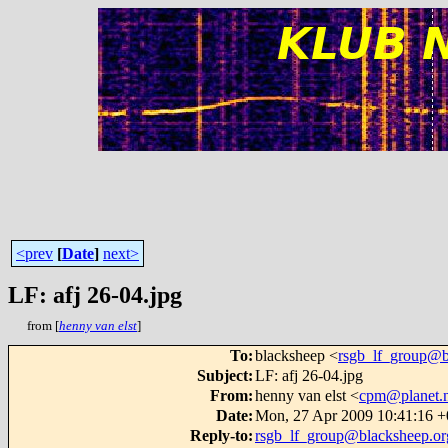
<prev
[
Date
]
next>
LF: afj 26-04.jpg
from [
henny van elst
]
To
:
blacksheep <
rsgb_lf_group@b
Subject
:
LF: afj 26-04.jpg
From
:
henny van elst <
cpm@planet.n
Date
:
Mon, 27 Apr 2009 10:41:16 
Reply-to
:
rsgb_lf_group@blacksheep.or