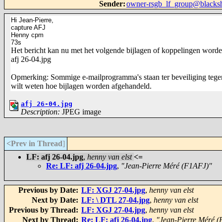
Sender
:
owner-rsgb_lf_group@blacks
Hi Jean-Pierre,
capture AFJ
Henny cpm
73s
Het bericht kan nu met het volgende bijlagen of koppelingen word
afj 26-04.jpg
Opmerking: Sommige e-mailprogramma's staan ter beveiliging tegen 
wilt weten hoe bijlagen worden afgehandeld.
afj 26-04.jpg
Description:
JPEG image
<Prev in Thread
]
LF: afj 26-04.jpg
,
henny van elst
<=
Re: LF: afj 26-04.jpg
,
"Jean-Pierre Méré (F1AFJ)"
Previous by Date:
LF: XGJ 27-04.jpg
,
henny van elst
Next by Date:
LF: \ DTL 27-04.jpg
,
henny van elst
Previous by Thread:
LF: XGJ 27-04.jpg
,
henny van elst
Next by Thread:
Re: LF: afj 26-04.jpg
,
"Jean-Pierre Méré 