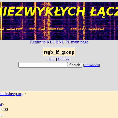
Return to KLUBNL.PL main page
rsgb_lf_group
[
Top
]
[
All Lists
]
[
Advanced
]
lacksheep.org
>
l
>
+0200
g