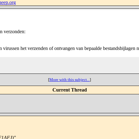
heep.org
en verzonden:
virussen het verzenden of ontvangen van bepaalde bestandsbijlagen niet
[
More with this subject...
]
Current Thread
(F1AFJ)"