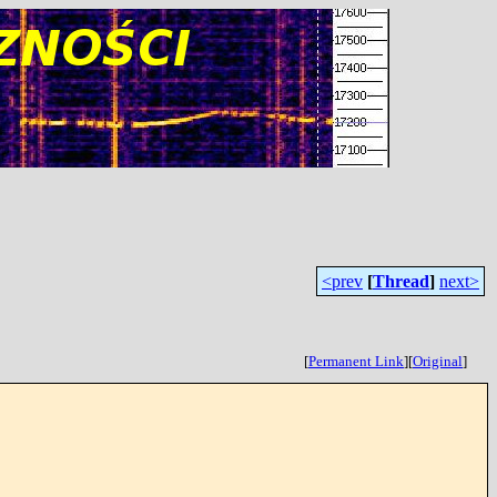
<prev
[
Thread
]
next>
[
Permanent Link
]
[
Original
]